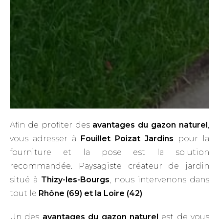
Afin de profiter des
avantages du gazon naturel
,
vous adresser à
Fouillet Poizat Jardins
pour la
fourniture et la pose est la solution
recommandée. Paysagiste créateur de jardin
situé à
Thizy-les-Bourgs
, nous intervenons dans
tout le
Rhône (69) et la Loire (42)
.
Un des
avantages du gazon naturel
est de vous